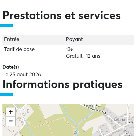
avec la mezzo Alice Khayati, le percussionniste
Mathias Mantello, et la violiste Nathalie Le Gaouyat.
Prestations et services
Laissez-vous emporter !
Entrée
Payant
Tarif de base
13€
Gratuit -12 ans
Date(s)
Le 25 aout 2026
Informations pratiques
+
−