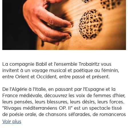
La compagnie Babil et l’ensemble Trobairitz vous
invitent à un voyage musical et poétique au féminin,
entre Orient et Occident, entre passé et présent.
De l’Algérie à l’Italie, en passant par l’Espagne et la
France médiévale, découvrez les voix de femmes d’hier,
leurs pensées, leurs blessures, leurs désirs, leurs forces.
"Rivages méditerranéens OP. II" est un spectacle tissé
de poésie orale, de chansons séfarades, de romanceros
et de textes bouleversants… porté par les
Voir plus
compositions originales d’Ingrid Blasco, et toujours