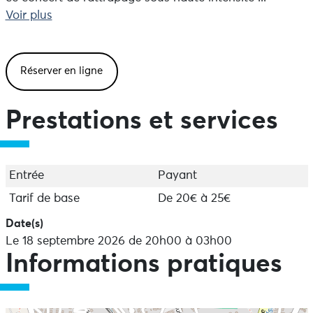
Alors, elle est pas belle la vie ?
Voir plus
https://www.youtube.com/watch?
v=ybHgzMVxpNA&list=RDybHgzMVxpNA&start_radio=1
Réserver en ligne
Prestations et services
Entrée
Payant
Tarif de base
De 20€ à 25€
Date(s)
Le 18 septembre 2026 de 20h00 à 03h00
Informations pratiques