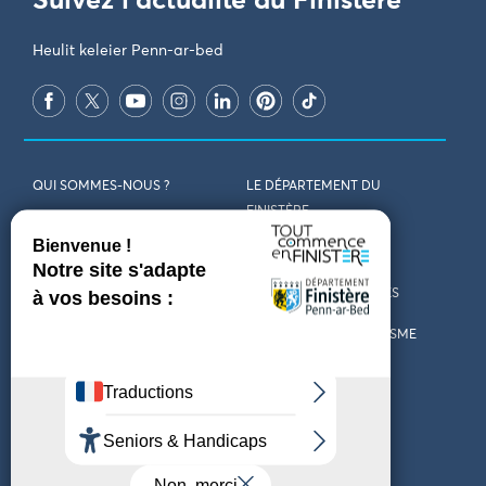
Suivez l'actualité du Finistère
Heulit keleier Penn-ar-bed
QUI SOMMES-NOUS ?
LE DÉPARTEMENT DU
FINISTÈRE
REJOIGNEZ-NOUS
VENIR EN FINISTÈRE
CONTACT
CARTES ET BROCHURES
MARCHÉS PUBLICS
LES OFFICES DE TOURISME
MENTIONS LÉGALES
PRESSE
DÉCLARATION
MARÉES
D’ACCESSIBILITÉ
MÉTÉO