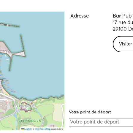
Adresse
Bar Pub 
17 rue d
29100 D
Visiter
Votre point de départ
Leaflet
|
©
OpenStreetMap
contributors