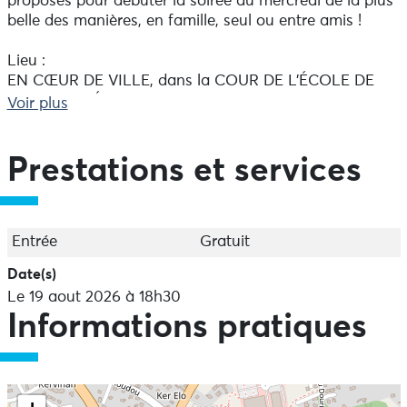
proposés pour débuter la soirée du mercredi de la plus
belle des manières, en famille, seul ou entre amis !
Lieu :
EN CŒUR DE VILLE, dans la COUR DE L’ÉCOLE DE
KEROURGUÉ, 63 rue de Kerourgué 29170 Fouesnant
Voir plus
En cas de grosse intempérie : repli sous le préau de
l'école de Kerourgué - (sous réserve de faisabilité
technique)
Prestations et services
Au programme du 19/08/2026 :
Guard save the Queen
Radio Cirque
Entrée
Gratuit
Théâtre
Date(s)
Tout public, dès 4 ans
Le 19 aout 2026 à 18h30
Durée : 50 minutes
Informations pratiques
Gratuit
Le garde du Kingdom of Something prend ses
fonctions auprès de la porte des toilettes de la reine.
Mais l’attente toute protocolaire finit par trop durer, il