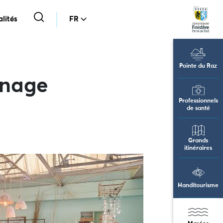
lités
FR
Pointe du Raz
rnage
Professionnels
de santé
Grands
itinéraires
Handitourisme