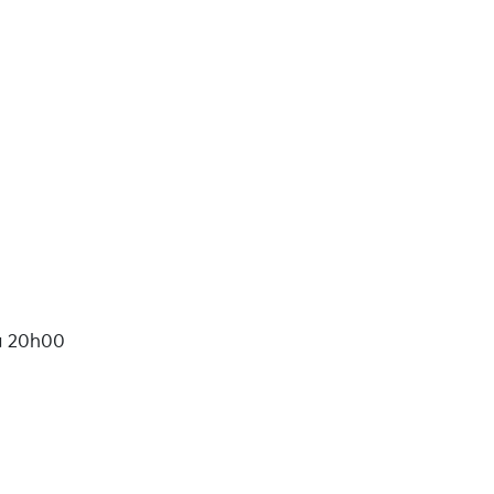
ticipant.e.s.
es l'atelier est à 25€
à 20h00