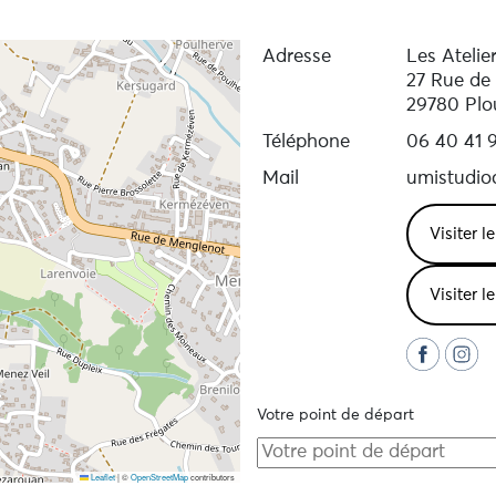
Adresse
Les Atelie
27 Rue de 
29780 Plo
Téléphone
06 40 41 9
Mail
umistudio
Visiter l
Visiter l
Votre point de départ
Leaflet
|
©
OpenStreetMap
contributors