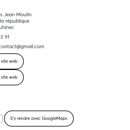
rs Jean Moulin
la république
uhinec
2 91
contact@gmail.com
e site web
e site web