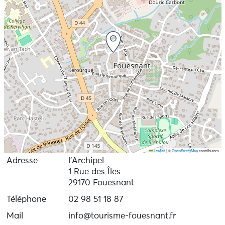
d’observation, scientifique et technique. Après
quelques « cours-crayon » et stages, elle commence à
peindre et découvre les pigments, les couleurs,
l’aquarelle (soulignée à l’encre de Chine) et surtout la
peinture à l’huile.
Aujourd’hui, elle peint à l’huile avec rehauts de
couteaux. Elle aime à privilégier les aplats et la
recherche de couleurs non primaires. Ses inspirations
premières sont le minéral (l’océan, les roches, les îles et
paysages volcaniques…), l’architecture et le végétal.
Les toiles sont pour elle une succession d’impressions,
parfois captées au hasard, des instants suspendus
invitant à un voyage, souvent intérieur et nostalgique.
Leaflet
|
©
OpenStreetMap
contributors
Adresse
l'Archipel
1 Rue des Îles
29170 Fouesnant
Téléphone
02 98 51 18 87
Mail
info@tourisme-fouesnant.fr