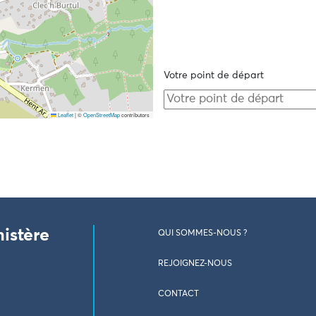
Votre point de départ
Leaflet
|
©
OpenStreetMap
contributors
nistère
QUI SOMMES-NOUS ?
REJOIGNEZ-NOUS
CONTACT