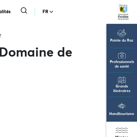
lités
FR
z
Pointe du Raz
 Domaine de
Professionnels
de santé
Grands
itinéraires
Handitourisme