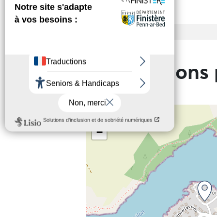
Entrée
Tarif de base
Informations 
+
−