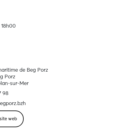
 18h00
aritime de Beg Porz
eg Porz
lan-sur-Mer
7 98
egporz.bzh
 site web