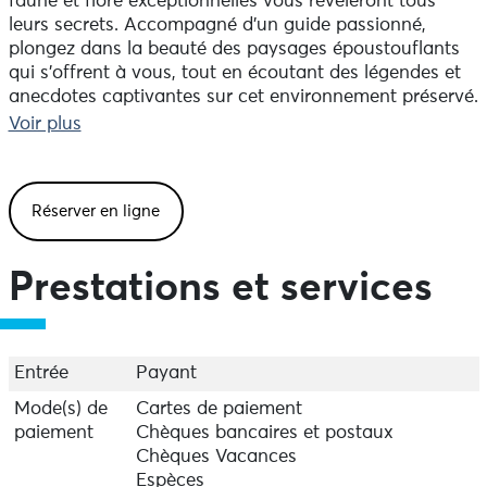
faune et flore exceptionnelles vous révèleront tous
leurs secrets. Accompagné d’un guide passionné,
plongez dans la beauté des paysages époustouflants
qui s’offrent à vous, tout en écoutant des légendes et
anecdotes captivantes sur cet environnement préservé.
Voir plus
Un peu de chance et vous pourrez apercevoir des
phoques* évoluant paisiblement dans leur milieu
naturel. Embarquez pour une excursion inoubliable au
Réserver en ligne
départ de l’Aber Wrac’h, en direction du port de
Paluden et de l’îlot de la Malouine, et laissez vous
envoûter par la beauté sauvage de ce site
Prestations et services
exceptionnel.
*Les phoques et les oiseaux nous offrent le privilège de
les observer dans leur habitat naturel. Toutefois, en
Entrée
Payant
tant qu’animaux sauvages, ils nécessitent que nous
respections scrupuleusement leur tranquillité. Leur
Mode(s) de
Cartes de paiement
présence, bien qu’espérée, ne peut donc être garantie.
paiement
Chèques bancaires et postaux
Chèques Vacances
Espèces