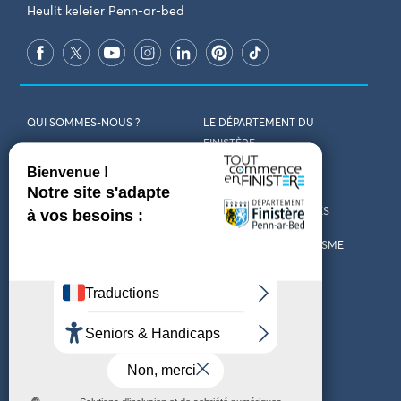
Heulit keleier Penn-ar-bed
QUI SOMMES-NOUS ?
LE DÉPARTEMENT DU
FINISTÈRE
REJOIGNEZ-NOUS
VENIR EN FINISTÈRE
CONTACT
CARTES ET BROCHURES
MARCHÉS PUBLICS
LES OFFICES DE TOURISME
MENTIONS LÉGALES
PRESSE
DÉCLARATION
MARÉES
D’ACCESSIBILITÉ
MÉTÉO