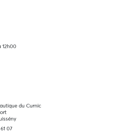
à 12h00
autique du Curnic
ort
uissény
 61 07