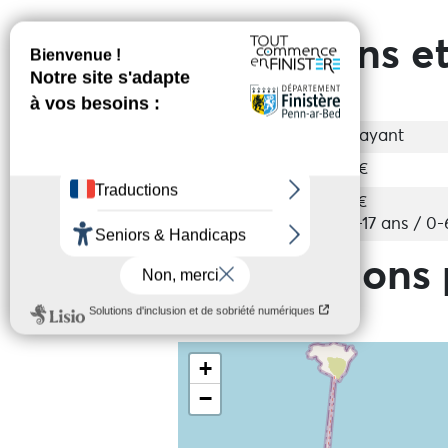
Prestations et
Entrée
Payant
Tarif de base
4€
Tarif enfant
2€
7-17 ans / 0-
Informations 
+
−