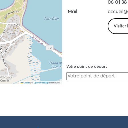
06 01 38
Mail
accueil@
Visiter
Votre point de départ
Leaflet
|
©
OpenStreetMap
contributors