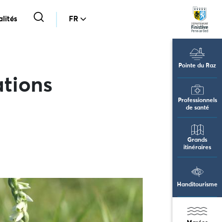
lités
FR
Pointe du Raz
ations
Professionnels
de santé
Grands
itinéraires
Handitourisme