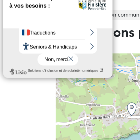
Entrée
Tarifs non commun
Informations 
+
−