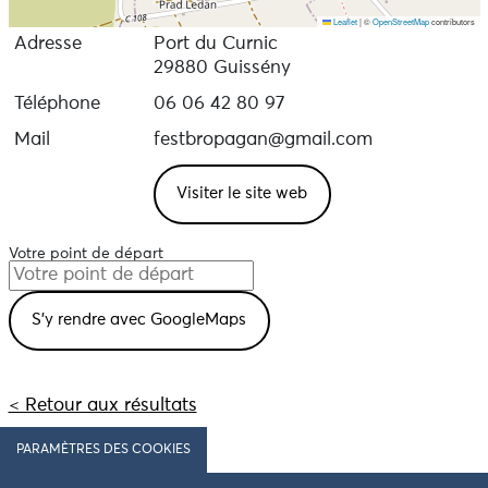
Leaflet
|
©
OpenStreetMap
contributors
Adresse
Port du Curnic
29880 Guissény
Téléphone
06 06 42 80 97
Mail
festbropagan@gmail.com
Visiter le site web
Votre point de départ
< Retour aux résultats
PARAMÈTRES DES COOKIES