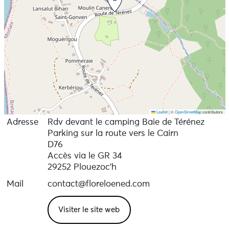
Leaflet
|
©
OpenStreetMap
contributors
Adresse
Rdv devant le camping Baie de Térénez
Parking sur la route vers le Cairn
D76
Accès via le GR 34
29252 Plouezoc'h
Mail
contact@floreloened.com
Visiter le site web