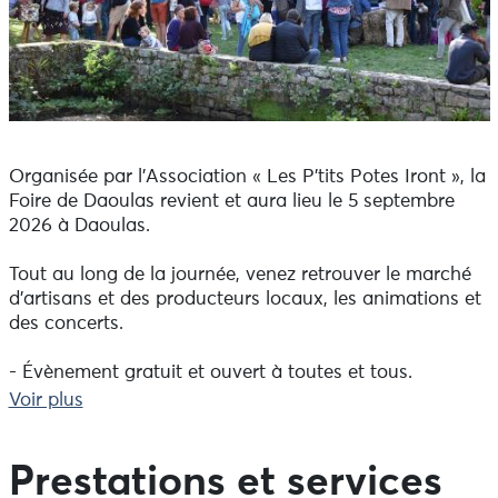
Organisée par l’Association « Les P’tits Potes Iront », la
Foire de Daoulas revient et aura lieu le 5 septembre
2026 à Daoulas.
Tout au long de la journée, venez retrouver le marché
d'artisans et des producteurs locaux, les animations et
des concerts.
- Évènement gratuit et ouvert à toutes et tous.
- Restauration et bar sur place (avec cochon grillé,
Voir plus
assiette végétarienne).
N'hésitez pas à nous rejoindre en tant que Bénévoles
Prestations et services
pour préparer la fête ou le jour J !