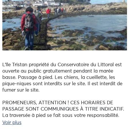
L'île Tristan propriété du Conservatoire du Littoral est
ouverte au public gratuitement pendant la marée
basse. Passage à pied. Les chiens, la cueillette, les
pique-niques sont interdits sur le site. Il est interdit de
fumer sur le site.
PROMENEURS, ATTENTION ! CES HORAIRES DE
PASSAGE SONT COMMUNIQUES À TITRE INDICATIF.
La traversée à pied se fait sous votre responsabilité.
Soyez extrêmement vigilants à la montée des eaux
Voir plus
pour ne pas rester bloqués sur l’île. Les temps de