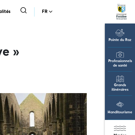
lités
FR
Pointe du Raz
ye »
Professionnels
de santé
Grands
itinéraires
Handitourisme