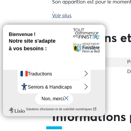
Son apparition est pour le moment 
À l'aide du Frère Husse, venez réso
Voir plus
calme à l'abbaye.
Sur réservation.
Prestations et
Entrée
P
Tarif de base
D
Informations 