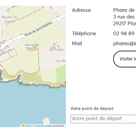
Adresse
Phare de
3 rue des
29217 Plo
Téléphone
02 98 89 
Mail
phares@ir
Visiter 
Votre point de départ
Leaflet
|
©
OpenStreetMap
contributors