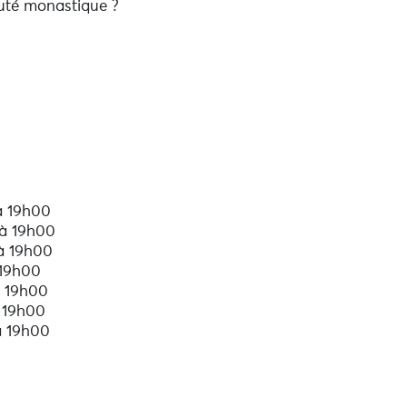
auté monastique ?
e le capturer afin de ramener le
 à 19h00
 à 19h00
 à 19h00
 19h00
à 19h00
 19h00
à 19h00