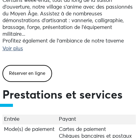
Certains week-ends, tout au long de la saison
d'ouverture, notre village s'anime avec des passionnés
du Moyen Âge. Assistez à de nombreuses
démonstrations d'artisanat : vannerie, calligraphie,
brassage, forge, présentation de l'équipement
militaire...
Profitez également de l'ambiance de notre taverne
pour un déjeuner aux saveurs médiévales ou juste un
Voir plus
verre.
Par contre, les visites guidées ne sont pas disponibles
durant ces week-ends d'animations, afin de vous offrir
Réserver en ligne
une expérience centrée sur les démonstrations et les
échanges.
Prestations et services
> Réservez vos billets à l'office de tourisme d'Audierne
ou par téléphone au 02 57 56 03 13.
Entrée
Payant
Mode(s) de paiement
Cartes de paiement
Chèques bancaires et postaux