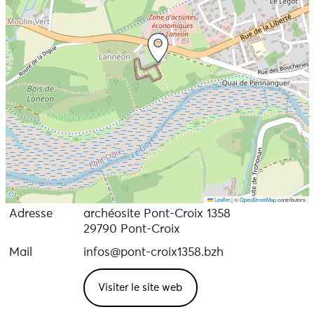
Leaflet
|
©
OpenStreetMap
contributors
Adresse
archéosite Pont-Croix 1358
29790 Pont-Croix
Mail
infos@pont-croix1358.bzh
Visiter le site web