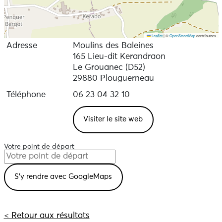
Leaflet
|
©
OpenStreetMap
contributors
Adresse
Moulins des Baleines
165 Lieu-dit Kerandraon
Le Grouanec (D52)
29880 Plouguerneau
Téléphone
06 23 04 32 10
Visiter le site web
Votre point de départ
< Retour aux résultats