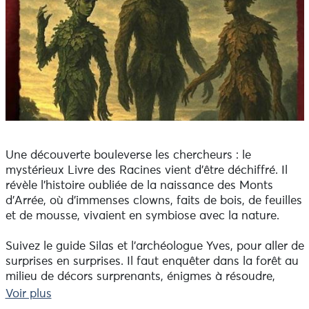
Une découverte bouleverse les chercheurs : le
mystérieux Livre des Racines vient d’être déchiffré. Il
révèle l’histoire oubliée de la naissance des Monts
d’Arrée, où d’immenses clowns, faits de bois, de feuilles
et de mousse, vivaient en symbiose avec la nature.
Suivez le guide Silas et l’archéologue Yves, pour aller de
surprises en surprises. Il faut enquêter dans la forêt au
milieu de décors surprenants, énigmes à résoudre,
signes à interpréter, chaque étape vous rapproche du
Voir plus
secret des Clowns Géants enfoui dans le Bois des