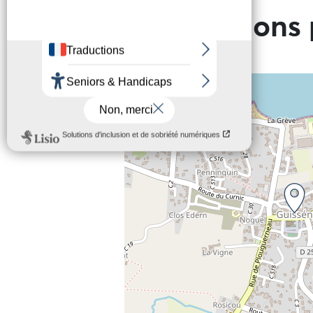
Informations 
+
−