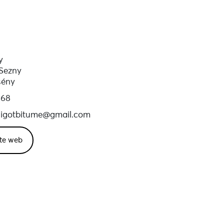
y
-Sezny
sény
 68
igotbitume@gmail.com
site web