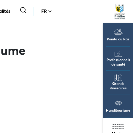
lités
FR
Pointe du Raz
itume
Professionnels
de santé
Grands
itinéraires
Handitourisme