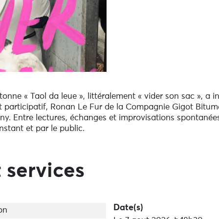
onne « Taol da leue », littéralement « vider son sac », a 
et participatif, Ronan Le Fur de la Compagnie Gigot Bitum
sény. Entre lectures, échanges et improvisations spontané
stant et par le public.
 services
Date(s)
on