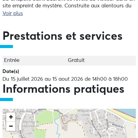
site empreint de mystère. Construite aux alentours du
XVe-XVIe siècle, elle a d'abord été dédiée à Notre-
Voir plus
Dame de Pitié. Ce n'est qu'en 1729, au moment où elle
devint église paroissiale qu'elle fut placée sous le
patronage de St Laurent. Abandonné à la Révolution,
Prestations et services
le site est de nouveau investi en 1863.
Entrée
Gratuit
Date(s)
Du 15 juillet 2026 au 15 aout 2026 de 14h00 à 18h00
Informations pratiques
+
−