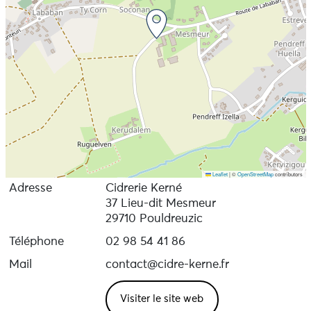
Leaflet
|
©
OpenStreetMap
contributors
Adresse
Cidrerie Kerné
37 Lieu-dit Mesmeur
29710 Pouldreuzic
Téléphone
02 98 54 41 86
Mail
contact@cidre-kerne.fr
Visiter le site web