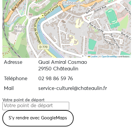
Leaflet
|
©
OpenStreetMap
contributors
Adresse
Quai Amiral Cosmao
29150 Châteaulin
Téléphone
02 98 86 59 76
Mail
service-culturel@chateaulin.fr
Votre point de départ