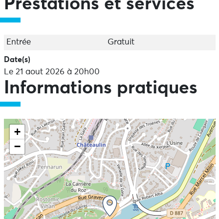
Prestations et services
Cosmao.
Gratuit et ouvert à tous, tous niveaux (rythme
soutenu). Sans inscription.
N’attendez plus, enfilez vos chaussures et venez
Entrée
Gratuit
marcher !
Date(s)
Le 21 aout 2026 à 20h00
Informations pratiques
+
−