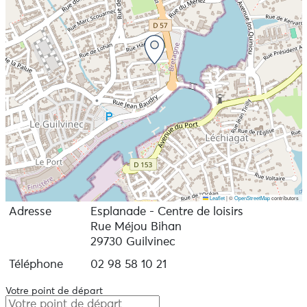
Leaflet
|
©
OpenStreetMap
contributors
Adresse
Esplanade - Centre de loisirs
Rue Méjou Bihan
29730 Guilvinec
Téléphone
02 98 58 10 21
Votre point de départ