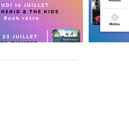
Marées
Météo