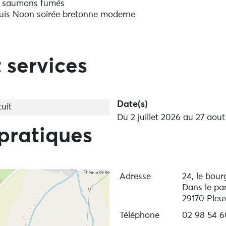
es saumons fumés
 puis Noon soirée bretonne moderne
c Ray Time
is Dremmwel
 services
Date(s)
uit
Du 2 juillet 2026 au 27 aou
pratiques
Adresse
24, le bour
Dans le par
29170 Pleu
Téléphone
02 98 54 6