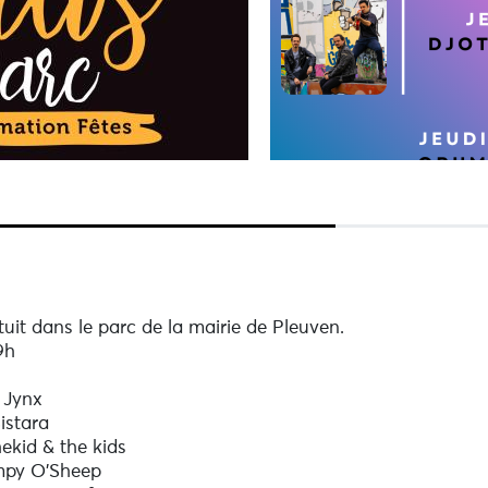
tuit dans le parc de la mairie de Pleuven.
9h
 Jynx
istara
hekid & the kids
umpy O'Sheep