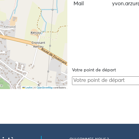
Mail
yvon.arzur
Votre point de départ
Leaflet
|
©
OpenStreetMap
contributors