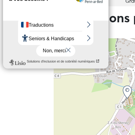
Entrée
Grat
Informations 
+
−