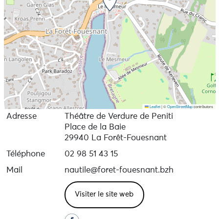
Leaflet
|
©
OpenStreetMap
contributors
Adresse
Théâtre de Verdure de Peniti
Place de la Baie
29940 La Forêt-Fouesnant
Téléphone
02 98 51 43 15
Mail
nautile@foret-fouesnant.bzh
Visiter le site web