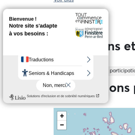
Voir plus
Réserver en ligne
Prestations et
Entrée
Libre participati
Informations 
+
−