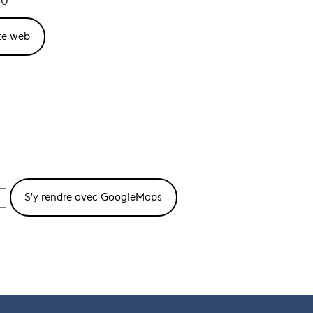
60
ite web