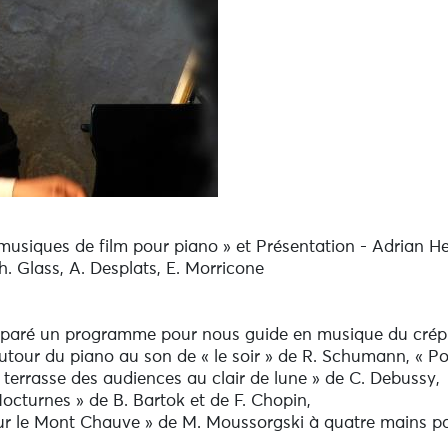
musiques de film pour piano » et Présentation - Adrian He
h. Glass, A. Desplats, E. Morricone
éparé un programme pour nous guide en musique du crépu
utour du piano au son de « le soir » de R. Schumann, « Pou
la terrasse des audiences au clair de lune » de C. Debussy,
Nocturnes » de B. Bartok et de F. Chopin,
 sur le Mont Chauve » de M. Moussorgski à quatre mains par
om ou 02 29 61 13 60