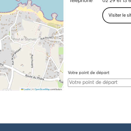
Téléphone
02 29 61 13 
Visiter le s
Votre point de départ
Leaflet
|
©
OpenStreetMap
contributors