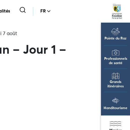
lités
FR
i 7 août
Pointe du Raz
n – Jour 1 –
Professionnels
de santé
Grands
itinéraires
Handitourisme