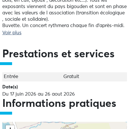
bois, en cuir, bijoux , décoration etc...). Tous les
exposants viennent du pays bigouden et sont en phase
avec les valeurs de l association (transition écologique
, sociale et solidaire).
Buvette. Un concert rythmera chaque fin d'après-midi.
Organisé par Les Semeurs de la baie en partenariat
Voir plus
avec la mairie de Pouldreuzic
Prestations et services
Entrée
Gratuit
Date(s)
Du 17 juin 2026 au 26 aout 2026
Informations pratiques