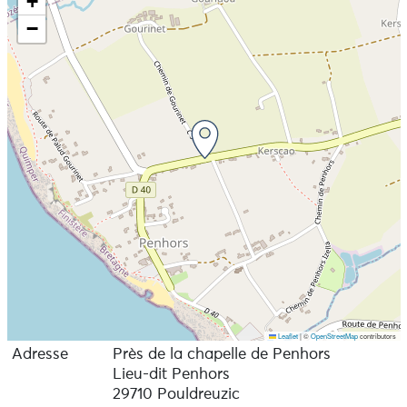
+
−
Leaflet
|
©
OpenStreetMap
contributors
Adresse
Près de la chapelle de Penhors
Lieu-dit Penhors
29710 Pouldreuzic