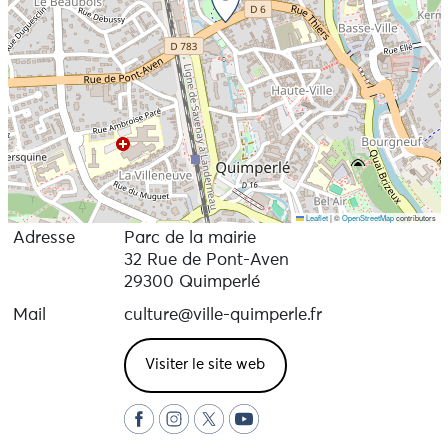
Leaflet
|
©
OpenStreetMap
contributors
Adresse
Parc de la mairie
32 Rue de Pont-Aven
29300 Quimperlé
Mail
culture@ville-quimperle.fr
Visiter le site web