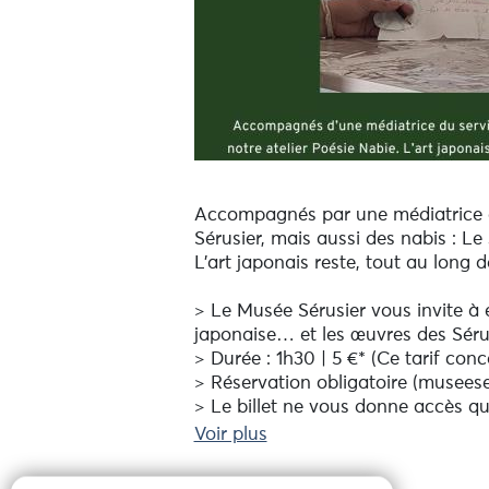
Accompagnés par une médiatrice du
Sérusier, mais aussi des nabis : Le
L’art japonais reste, tout au long 
> Le Musée Sérusier vous invite à e
japonaise… et les œuvres des Sérus
> Durée : 1h30 | 5 €* (Ce tarif conc
> Réservation obligatoire (museese
> Le billet ne vous donne accès qu'à 
libre du musée".
Voir plus
À partir de 8 ans.