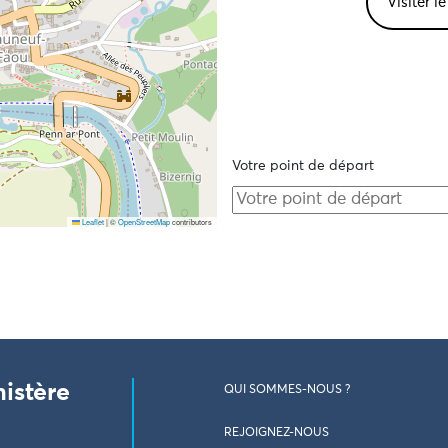
Visiter l
Votre point de départ
Leaflet
|
©
OpenStreetMap
contributors
nistère
QUI SOMMES-NOUS ?
REJOIGNEZ-NOUS