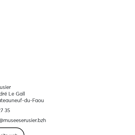
usier
dré Le Gall
teauneuf-du-Faou
7 35
@museeserusier.bzh