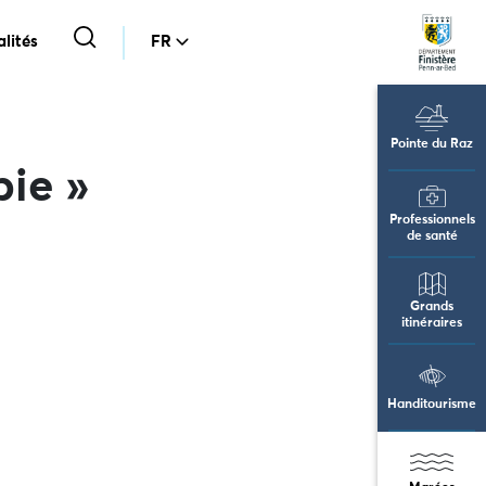
lités
FR
Pointe du Raz
bie »
Professionnels
de santé
Grands
itinéraires
Handitourisme