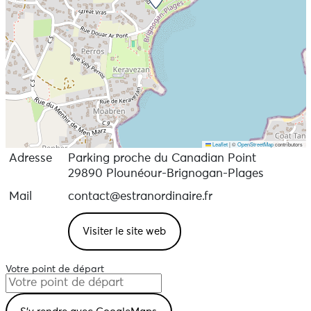
Tout public dès 4 ans – familles bienvenues
Visites possibles en français, anglais, italien et
espagnol
Réservations : www.estranordinaire.fr
Leaflet
|
©
OpenStreetMap
contributors
Adresse
Parking proche du Canadian Point
29890 Plounéour-Brignogan-Plages
Mail
contact@estranordinaire.fr
Visiter le site web
Votre point de départ