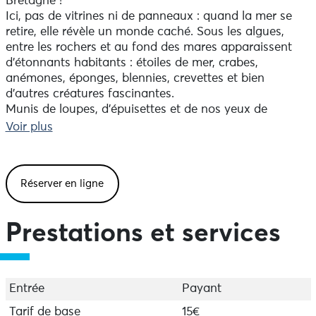
Bretagne !
Ici, pas de vitrines ni de panneaux : quand la mer se
retire, elle révèle un monde caché. Sous les algues,
entre les rochers et au fond des mares apparaissent
d'étonnants habitants : étoiles de mer, crabes,
anémones, éponges, blennies, crevettes et bien
d'autres créatures fascinantes.
Munis de loupes, d'épuisettes et de nos yeux de
détectives, nous partirons à leur rencontre pour
Voir plus
comprendre comment ils vivent, se nourrissent et
s'adaptent aux conditions parfois extrêmes de l'estran.
L'étoile de mer a-t-elle des yeux ? Comment l'anémone
Réserver en ligne
capture-t-elle ses proies ? Que mangent les crabes ?
Les éponges sont-elles des animaux ou des végétaux ?
Pourquoi certaines créatures semblent-elles venues
Prestations et services
d'une autre planète ? Et surtout... qui mange qui ?
Au fil de notre enquête, nous apprendrons à observer
sans déranger, à reconnaître plusieurs espèces
emblématiques du littoral et à comprendre les liens
Entrée
Payant
invisibles qui unissent tous les habitants de cet
écosystème fascinant.
Tarif de base
15€