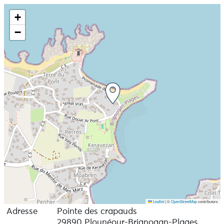
+
−
Leaflet
|
©
OpenStreetMap
contributors
Adresse
Pointe des crapauds
29890 Plounéour-Brignogan-Plages