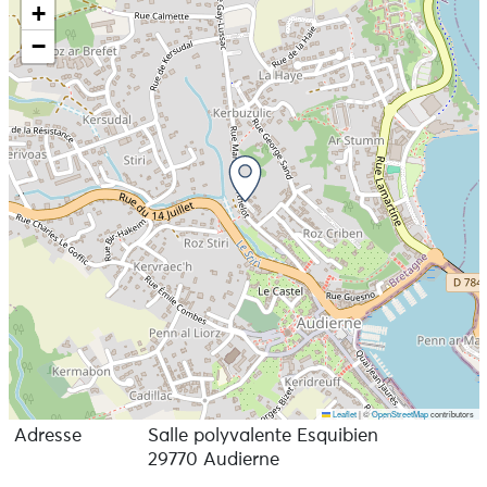
+
−
Leaflet
|
©
OpenStreetMap
contributors
Adresse
Salle polyvalente Esquibien
29770 Audierne