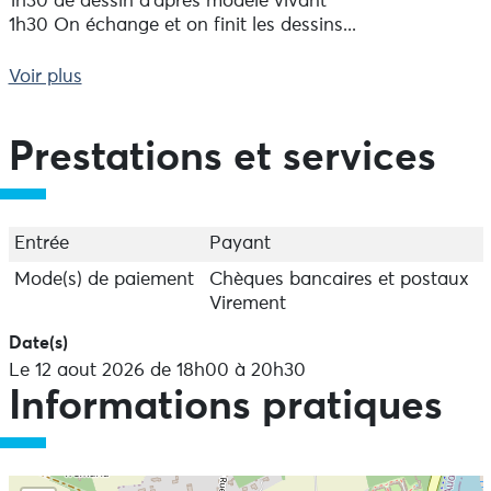
1h30 de dessin d'après modèle vivant
1h30 On échange et on finit les dessins...
Participation : 7€ par personne / ou 5€ avec adhésion
Voir plus
à l'association l'atelier du dehors (15€ annuel)
Prestations et services
Entrée
Payant
Mode(s) de paiement
Chèques bancaires et postaux
Virement
Date(s)
Le 12 aout 2026 de 18h00 à 20h30
Informations pratiques