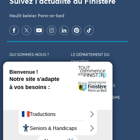
Suivez l'actualité du Finistère
Heulit keleier Penn-ar-bed
QUI SOMMES-NOUS ?
LE DÉPARTEMENT DU
FINISTÈRE
REJOIGNEZ-NOUS
VENIR EN FINISTÈRE
CONTACT
CARTES ET BROCHURES
MARCHÉS PUBLICS
LES OFFICES DE TOURISME
MENTIONS LÉGALES
PRESSE
DÉCLARATION
MARÉES
D’ACCESSIBILITÉ