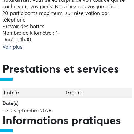
naturalistes. Vous serez surpris de voir tout ce qui se
cache sous vos pieds. N'oubliez pas vos jumelles !
20 participants maximum, sur réservation par
téléphone.
Prévoir des bottes.
Nombre de kilomètre : 1.
Durée : 1h30.
Organisée par Valérie Dufour, animatrice nature de la
Voir plus
communauté de communes du haut pays bigouden.
Prestations et services
Entrée
Gratuit
Date(s)
Le 9 septembre 2026
Informations pratiques