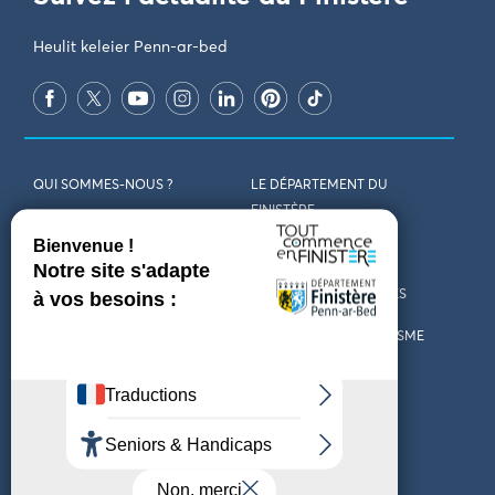
Heulit keleier Penn-ar-bed
QUI SOMMES-NOUS ?
LE DÉPARTEMENT DU
FINISTÈRE
REJOIGNEZ-NOUS
VENIR EN FINISTÈRE
CONTACT
CARTES ET BROCHURES
MARCHÉS PUBLICS
LES OFFICES DE TOURISME
MENTIONS LÉGALES
PRESSE
DÉCLARATION
MARÉES
D’ACCESSIBILITÉ
MÉTÉO