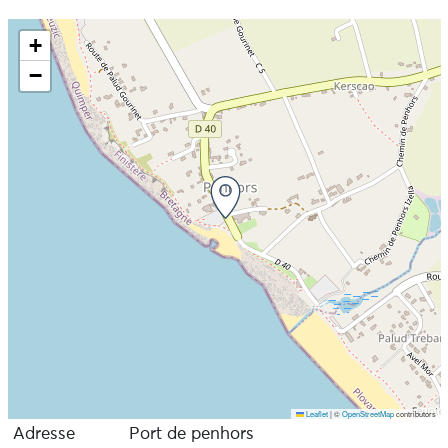
+
−
Leaflet
|
©
OpenStreetMap
contributors
Adresse
Port de penhors