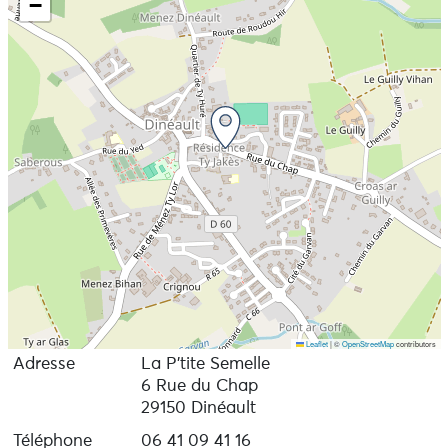
−
Leaflet
|
©
OpenStreetMap
contributors
Adresse
La P'tite Semelle
6 Rue du Chap
29150 Dinéault
Téléphone
06 41 09 41 16