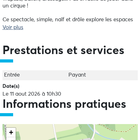
un cirque !
Ce spectacle, simple, naïf et drôle explore les espaces
de jeux et d'imaginaire pour les tout-petits. L'espace
Voir plus
scénique épuré et coloré a été conçu dans un
espace de 5 m sur 5 m pour une bonne lisibilité des
décors par les très jeunes enfants.
Prestations et services
De 2 à 6 ans - Durée 35 min
Tarifs : 9 € par pers, 8 € à partir de 5 pers et 7 € pour
les groupes.
Réservation conseillée
Entrée
Payant
Date(s)
Le 11 aout 2026 à 10h30
Informations pratiques
+