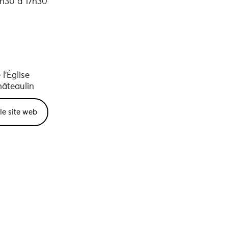
3h30 à 17h30
l'Église
âteaulin
 le site web