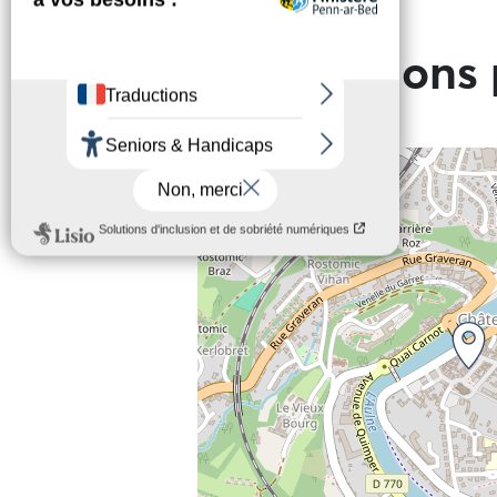
Tarif de base
Informations 
+
−