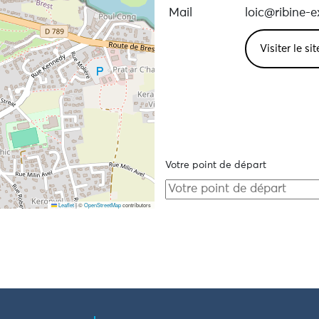
Mail
loic@ribine-e
Visiter le si
Votre point de départ
Leaflet
|
©
OpenStreetMap
contributors