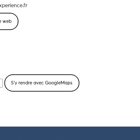
xperience.fr
te web