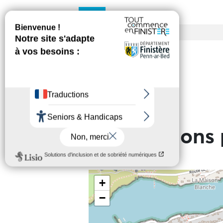
Entrée
Tarif de base
Informations 
+
−