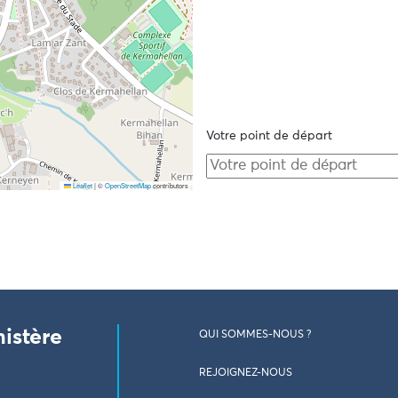
Votre point de départ
Leaflet
|
©
OpenStreetMap
contributors
nistère
QUI SOMMES-NOUS ?
REJOIGNEZ-NOUS