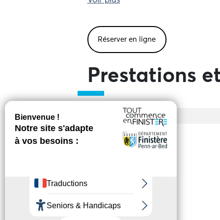
Voir plus
INFOS PRATIQUES :
- Réservation sur cotedeslegende
(Guissény et Kerlouan en juillet ao
Réserver en ligne
- Durée : 1h30
Prestations et
Entrée
Tarif de base