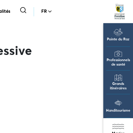
lités
FR
Pointe du Raz
essive
Professionnels
de santé
Grands
itinéraires
Handitourisme