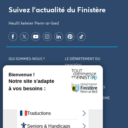
Suivez l'actualité du Finistère
Heulit keleier Penn-ar-bed
QUI SOMMES-NOUS ?
LE DÉPARTEMENT DU
FINISTÈRE
REJOIGNEZ-NOUS
VENIR EN FINISTÈRE
CONTACT
CARTES ET BROCHURES
MARCHÉS PUBLICS
LES OFFICES DE TOURISME
MENTIONS LÉGALES
PRESSE
DÉCLARATION
MARÉES
D’ACCESSIBILITÉ