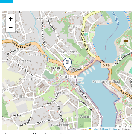
+
−
Leaflet
|
©
OpenStreetMap
contributors