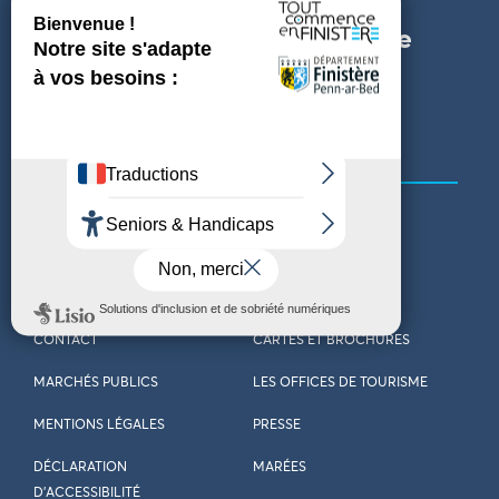
Suivez l'actualité du Finistère
Heulit keleier Penn-ar-bed
QUI SOMMES-NOUS ?
LE DÉPARTEMENT DU
FINISTÈRE
REJOIGNEZ-NOUS
VENIR EN FINISTÈRE
CONTACT
CARTES ET BROCHURES
MARCHÉS PUBLICS
LES OFFICES DE TOURISME
MENTIONS LÉGALES
PRESSE
DÉCLARATION
MARÉES
D’ACCESSIBILITÉ