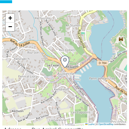
+
−
Leaflet
|
©
OpenStreetMap
contributors