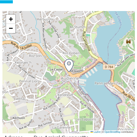
+
−
Leaflet
|
©
OpenStreetMap
contributors