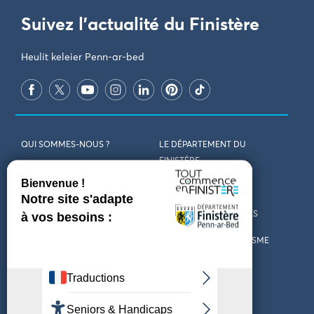
Suivez l'actualité du Finistère
Heulit keleier Penn-ar-bed
QUI SOMMES-NOUS ?
LE DÉPARTEMENT DU
FINISTÈRE
REJOIGNEZ-NOUS
VENIR EN FINISTÈRE
CONTACT
CARTES ET BROCHURES
MARCHÉS PUBLICS
LES OFFICES DE TOURISME
MENTIONS LÉGALES
PRESSE
DÉCLARATION
MARÉES
D’ACCESSIBILITÉ