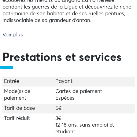
écouterez les méfaits du brigand La Fontenelle
pendant les guerres de la Ligue et découvrirez le riche
patrimoine de son habitat et de ses ruelles pentues,
indissociable de sa grandeur d’antan.
Le mardi à 15h.
Voir plus
Réservations à l'office de tourisme d'Audierne ainsi que
par téléphone.
Prestations et services
Entrée
Payant
Mode(s) de
Cartes de paiement
paiement
Espèces
Tarif de base
6€
Tarif réduit
3€
12-18 ans, sans emploi et
étudiant