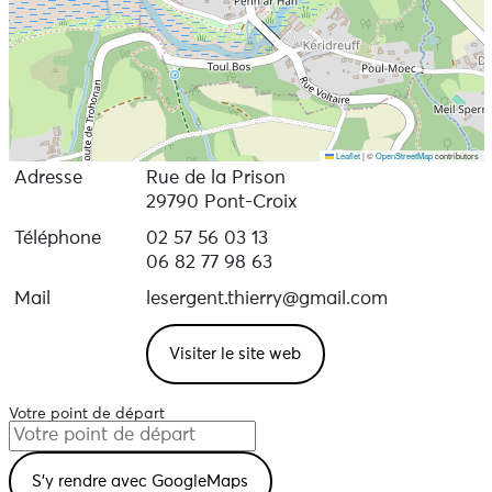
Leaflet
|
©
OpenStreetMap
contributors
Adresse
Rue de la Prison
29790 Pont-Croix
Téléphone
02 57 56 03 13
06 82 77 98 63
Mail
lesergent.thierry@gmail.com
Visiter le site web
Votre point de départ