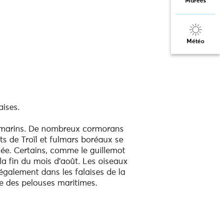
Marées
Météo
aises.
ux marins. De nombreux cormorans
s de Troïl et fulmars boréaux se
nnée. Certains, comme le guillemot
la fin du mois d’août. Les oiseaux
également dans les falaises de la
re des pelouses maritimes.
e les principales richesses