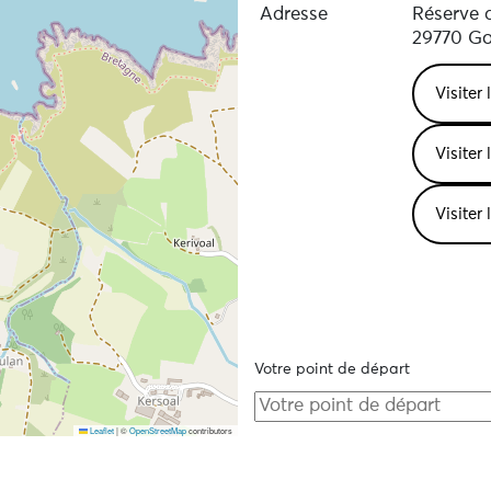
Adresse
Réserve 
29770 Go
Visiter 
Visiter 
Visiter 
Votre point de départ
Leaflet
|
©
OpenStreetMap
contributors