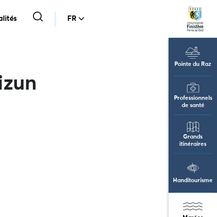
lités
FR
Pointe du Raz
izun
Professionnels
de santé
Grands
itinéraires
Handitourisme