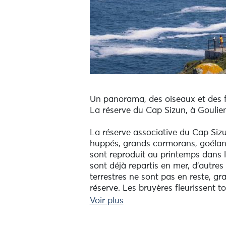
Un panorama, des oiseaux et des f
La réserve du Cap Sizun, à Goulien,
La réserve associative du Cap Siz
huppés, grands cormorans, goéland
sont reproduit au printemps dans le
sont déjà repartis en mer, d’autre
terrestres ne sont pas en reste, g
réserve. Les bruyères fleurissent t
Voir plus
L’application EcoBalade (télécharg
naturelles du site (photos et chant 