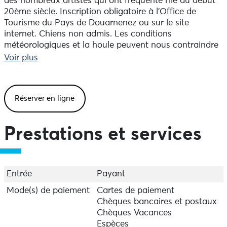
des nombreux artistes qui ont fréquenté l'île au début
20ème siècle. Inscription obligatoire à l'Office de
Tourisme du Pays de Douarnenez ou sur le site
internet. Chiens non admis. Les conditions
météorologiques et la houle peuvent nous contraindre
à annuler la visite.
Voir plus
Réserver en ligne
Prestations et services
Entrée
Payant
Mode(s) de paiement
Cartes de paiement
Chèques bancaires et postaux
Chèques Vacances
Espèces