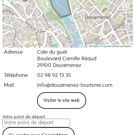
Leaflet
|
©
OpenStreetMap
contributors
Adresse
Cale du guet
Boulevard Camille Réaud
29100 Douarnenez
Téléphone
02 98 92 13 35
Mail
info@douarnenez-tourisme.com
Visiter le site web
Votre point de départ