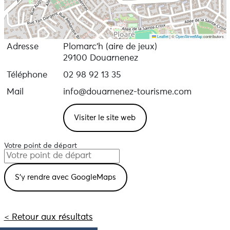
Leaflet
|
©
OpenStreetMap
contributors
Adresse
Plomarc'h (aire de jeux)
29100 Douarnenez
Téléphone
02 98 92 13 35
Mail
info@douarnenez-tourisme.com
Visiter le site web
Votre point de départ
< Retour aux résultats