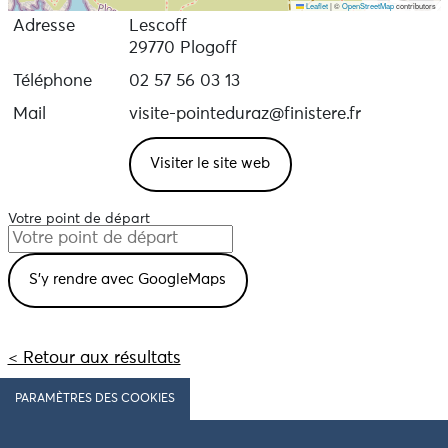
Leaflet
|
©
OpenStreetMap
contributors
Adresse
Lescoff
29770 Plogoff
Téléphone
02 57 56 03 13
Mail
visite-pointeduraz@finistere.fr
Visiter le site web
Votre point de départ
< Retour aux résultats
PARAMÈTRES DES COOKIES