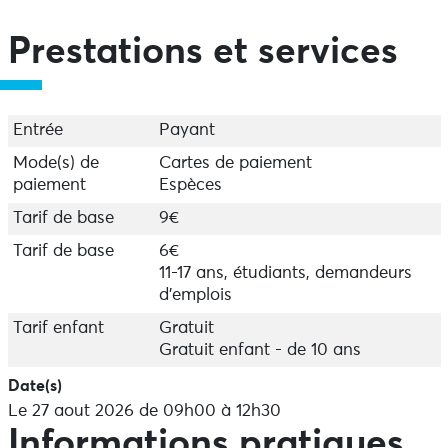
Départ de Lescoff à Plogoff - Durée 3h30 - 9 km
Prestations et services
Les jeudis à 9h.
Sur réservation auprès de la Maison de site ou de
Entrée
Payant
l'Office de Tourisme du Cap-Sizun à Audierne.
Mode(s) de
Cartes de paiement
paiement
Espèces
Tarif de base
9€
Tarif de base
6€
11-17 ans, étudiants, demandeurs
d'emplois
Tarif enfant
Gratuit
Gratuit enfant - de 10 ans
Date(s)
Le 27 aout 2026 de 09h00 à 12h30
Informations pratiques