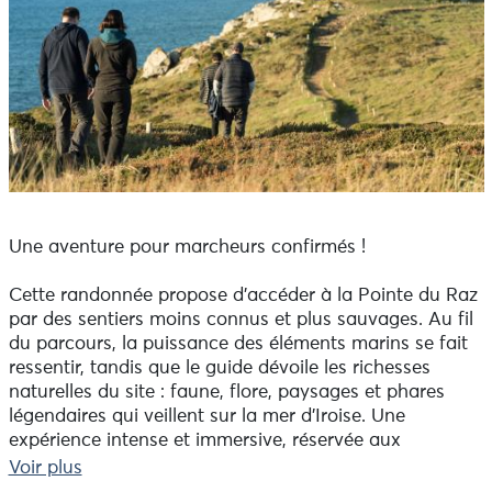
Une aventure pour marcheurs confirmés !
Cette randonnée propose d’accéder à la Pointe du Raz
par des sentiers moins connus et plus sauvages. Au fil
du parcours, la puissance des éléments marins se fait
ressentir, tandis que le guide dévoile les richesses
naturelles du site : faune, flore, paysages et phares
légendaires qui veillent sur la mer d’Iroise. Une
expérience intense et immersive, réservée aux
marcheurs habitués, pour vivre pleinement l’esprit du
Voir plus
Grand Site de France.