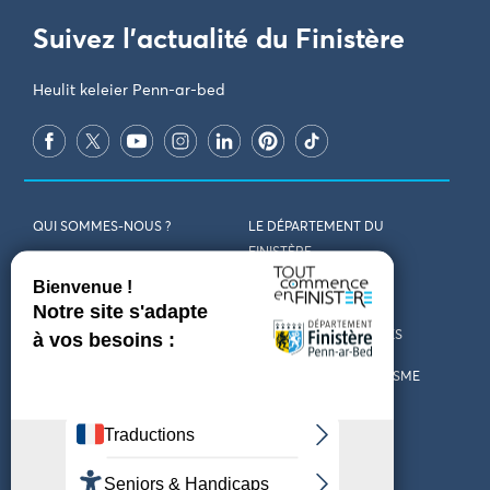
Suivez l'actualité du Finistère
Heulit keleier Penn-ar-bed
QUI SOMMES-NOUS ?
LE DÉPARTEMENT DU
FINISTÈRE
REJOIGNEZ-NOUS
VENIR EN FINISTÈRE
CONTACT
CARTES ET BROCHURES
MARCHÉS PUBLICS
LES OFFICES DE TOURISME
MENTIONS LÉGALES
PRESSE
DÉCLARATION
MARÉES
D’ACCESSIBILITÉ