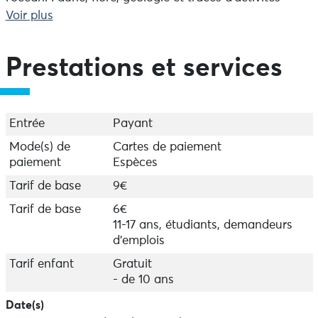
humaines se mêlent pour raconter l’histoire de ces
Voir plus
paysages contrastés. Une sortie idéale pour les
amoureux de nature et de grands espaces.
Prestations et services
Départ du parking de la Pointe du Van - Durée 3h - 5
km
Les mardis à 9h.
Entrée
Payant
Mode(s) de
Cartes de paiement
Sur réservation auprès de la Maison de site ou de
paiement
Espèces
l'Office de Tourisme du Cap-Sizun à Audierne.
Tarif de base
9€
Tarif de base
6€
11-17 ans, étudiants, demandeurs
d'emplois
Tarif enfant
Gratuit
- de 10 ans
Date(s)