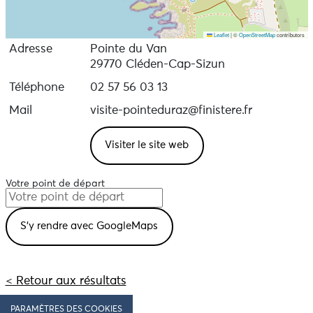
Leaflet
|
©
OpenStreetMap
contributors
Adresse
Pointe du Van
29770 Cléden-Cap-Sizun
Téléphone
02 57 56 03 13
Mail
visite-pointeduraz@finistere.fr
Visiter le site web
Votre point de départ
< Retour aux résultats
PARAMÈTRES DES COOKIES