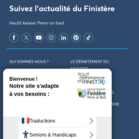
Suivez l'actualité du Finistère
Heulit keleier Penn-ar-bed
QUI SOMMES-NOUS ?
LE DÉPARTEMENT DU
FINISTÈRE
REJOIGNEZ-NOUS
VENIR EN FINISTÈRE
CONTACT
CARTES ET BROCHURES
MARCHÉS PUBLICS
LES OFFICES DE TOURISME
MENTIONS LÉGALES
PRESSE
DÉCLARATION
MARÉES
D’ACCESSIBILITÉ