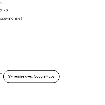
st
12 39
se-marine.fr