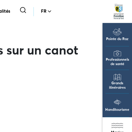
lités
FR
Pointe du Raz
s sur un canot
Professionnels
de santé
Grands
itinéraires
Handitourisme