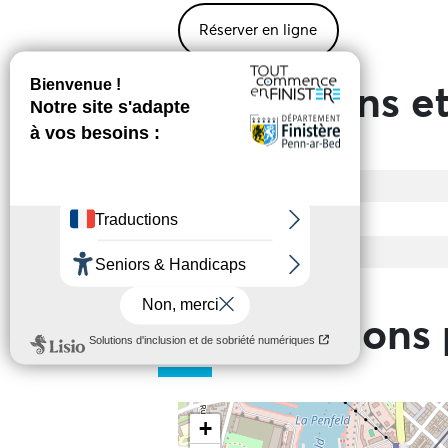
Réserver en ligne
Prestations et
Entrée
Tarif de base
Tarif enfant
Tarif réduit
Informations 
+