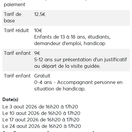
INFORMATIONS PRATIQUES :
paiement
Durée : 1h
Tarif de
12.5€
Début de la visite à la cale de Beg-Meil et fin Plage des
base
Dunes.
Adapté à partir de 7 ans mais accessible à tous !
Tarif réduit
10€
Accessible PMR avec accompagnant
Enfants de 13 à 18 ans, étudiants,
Réservation en ligne
demandeur d'emploi, handicap
Tarif enfant
9€
5-12 ans sur présentation d'un justificatif
au départ de la visite guidée.
Tarif enfant
Gratuit
0-4 ans - Accompagnant personne en
situation de handicap.
Date(s)
Le 3 aout 2026 de 16h20 à 17h20
Le 10 aout 2026 de 16h20 à 17h20
Le 17 aout 2026 de 16h20 à 17h20
Le 24 aout 2026 de 16h20 à 17h20