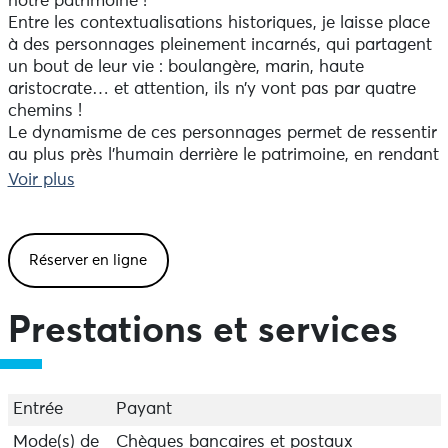
notre patrimoine !
Entre les contextualisations historiques, je laisse place
à des personnages pleinement incarnés, qui partagent
un bout de leur vie : boulangère, marin, haute
aristocrate… et attention, ils n’y vont pas par quatre
chemins !
Le dynamisme de ces personnages permet de ressentir
au plus près l’humain derrière le patrimoine, en rendant
chaque lieu vivant et accessible.
Voir plus
Loin d’être une visite guidée classique, cette expérience
invite à plus d’humour et d’authenticité, tout en
garantissant un contenu historiquement fiable.
Réserver en ligne
VISITE THÉÂTRALISÉE - “LA MER : ENTRE MYTHES ET
RÉALITÉS”
Prestations et services
Fouesnant est devenue avec le temps une cité
balnéaire et pour cause : elle est entourée de côtes et
de nombreuses plages qui font son charme. La mer a
façonné son histoire, et ce sont les anciens habitant.es
Entrée
Payant
qui en parlent le mieux...
Mode(s) de
Chèques bancaires et postaux