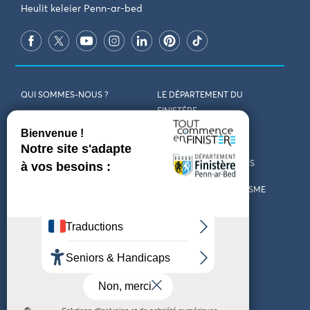
Heulit keleier Penn-ar-bed
QUI SOMMES-NOUS ?
LE DÉPARTEMENT DU
FINISTÈRE
REJOIGNEZ-NOUS
VENIR EN FINISTÈRE
CONTACT
CARTES ET BROCHURES
MARCHÉS PUBLICS
LES OFFICES DE TOURISME
MENTIONS LÉGALES
PRESSE
DÉCLARATION
MARÉES
D’ACCESSIBILITÉ
MÉTÉO