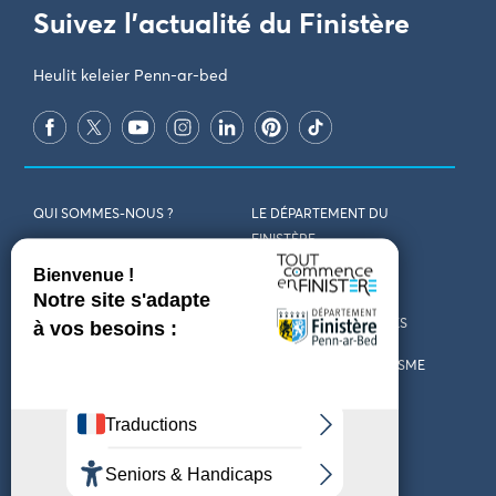
Suivez l'actualité du Finistère
Heulit keleier Penn-ar-bed
QUI SOMMES-NOUS ?
LE DÉPARTEMENT DU
FINISTÈRE
REJOIGNEZ-NOUS
VENIR EN FINISTÈRE
CONTACT
CARTES ET BROCHURES
MARCHÉS PUBLICS
LES OFFICES DE TOURISME
MENTIONS LÉGALES
PRESSE
DÉCLARATION
MARÉES
D’ACCESSIBILITÉ